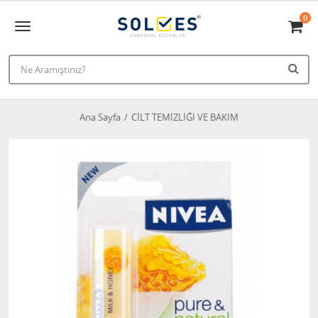
0
Ana Sayfa
CİLT TEMİZLİĞİ VE BAKIM