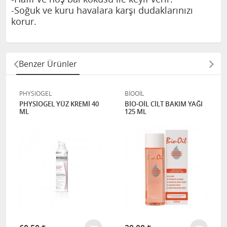
-Soğuk ve kuru havalara karşı dudaklarınızı
korur.
Benzer Ürünler
PHYSIOGEL
BİOOİL
PHYSİOGEL YÜZ KREMİ 40
BİO-OİL CİLT BAKIM YAĞI
ML
125 ML