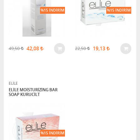
%15 İNDIRIM
%15 İNDIRIM
42,08
19,13
49,50
22,50
ELİLE
ELİLE MOİSTURİZİNG BAR
SOAP KURUCİLT
%15 İNDIRIM