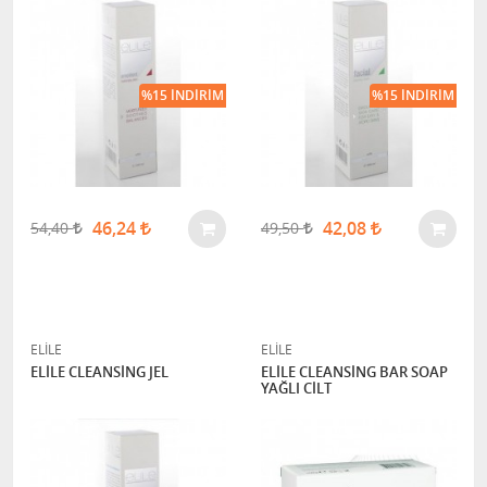
%15 İNDIRIM
%15 İNDIRIM
46,24
42,08
54,40
49,50
ELİLE
ELİLE
ELİLE CLEANSİNG JEL
ELİLE CLEANSİNG BAR SOAP
YAĞLI CİLT