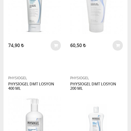
74,90
60,50
PHYSIOGEL
PHYSIOGEL
PHYSİOGEL DMT LOSYON
PHYSİOGEL DMT LOSYON
400 ML
200 ML