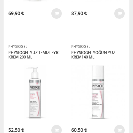
69,90
87,90
PHYSIOGEL
PHYSIOGEL
PHYSİOGEL YÜZ TEMİZLEYİCİ
PHYSİOGEL YOĞUN YÜZ
KREM 200 ML
KREMİ 40 ML
52,50
60,50