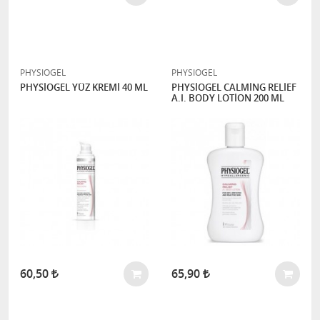
PHYSIOGEL
PHYSIOGEL
PHYSİOGEL YÜZ KREMİ 40 ML
PHYSİOGEL CALMİNG RELİEF
A.I. BODY LOTİON 200 ML
60,50
65,90