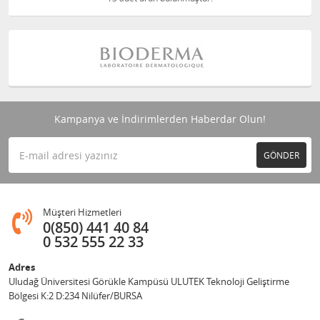
Kampanya ve İndirimlerden Haberdar Olun!
GÖNDER
Müşteri Hizmetleri
0(850) 441 40 84
0 532 555 22 33
Adres
Uludağ Üniversitesi Görükle Kampüsü ULUTEK Teknoloji Geliştirme
Bölgesi K:2 D:234 Nilüfer/BURSA