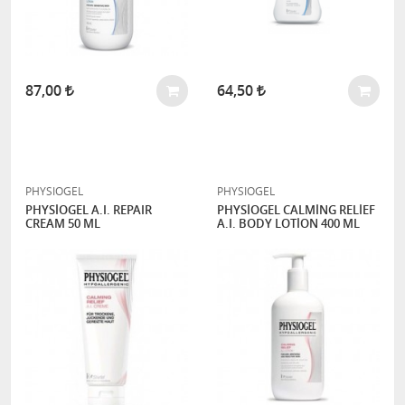
87,00
64,50
PHYSIOGEL
PHYSIOGEL
PHYSİOGEL A.I. REPAIR
PHYSİOGEL CALMİNG RELİEF
CREAM 50 ML
A.I. BODY LOTİON 400 ML