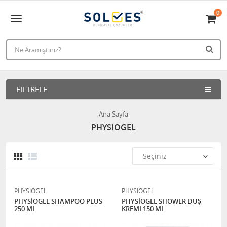
0
FILTRELE
Ana Sayfa
PHYSIOGEL
PHYSIOGEL
PHYSIOGEL
PHYSİOGEL SHAMPOO PLUS
PHYSİOGEL SHOWER DUŞ
250 ML
KREMİ 150 ML