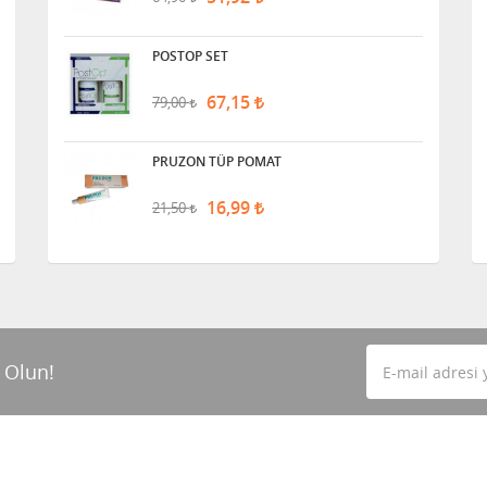
POSTOP SET
67,15
79,00
PRUZON TÜP POMAT
16,99
21,50
 Olun!