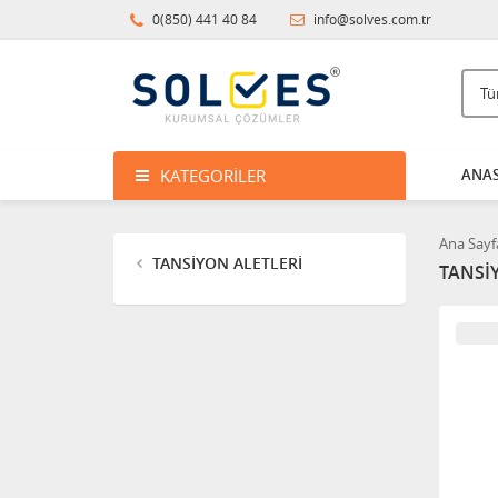
0(850) 441 40 84
info@solves.com.tr
KATEGORILER
ANAS
Ana Sayf
TANSİYON ALETLERİ
TANSİ