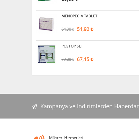
MENOPECİA TABLET
51,92
64,90
POSTOP SET
67,15
79,00
Kampanya ve İndirimlerden Haberdar
Müşteri Hizmetleri