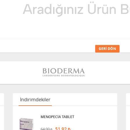
GERI DÖN
İndirimdekiler
MENOPECİA TABLET
51,92
64,90