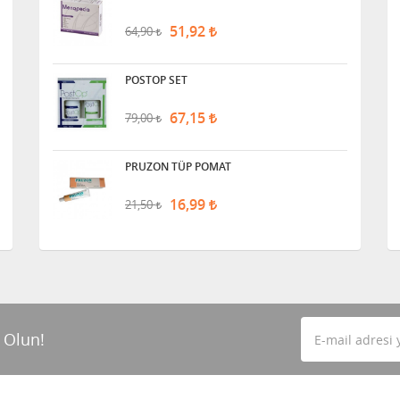
51,92
64,90
POSTOP SET
67,15
79,00
PRUZON TÜP POMAT
16,99
21,50
 Olun!