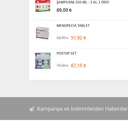
ŞAMPUANI 250 ML - 3 AL 2 ÖDE!
69,00
MENOPECİA TABLET
51,92
64,90
POSTOP SET
67,15
79,00
Kampanya ve İndirimlerden Haberdar