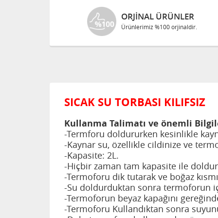
ORJINAL ÜRÜNLER
Ürünlerimiz %100 orjinaldir.
SICAK SU TORBASI KILIFSIZ
Kullanma Talimatı ve önemli Bilgil
-Termforu doldururken kesinlikle kayna
-Kaynar su, özellikle cildinize ve ter
-Kapasite: 2L.
-Hiçbir zaman tam kapasite ile doldu
-Termoforu dik tutarak ve boğaz kısm
-Su doldurduktan sonra termoforun iç
-Termoforun beyaz kapağını gereğinden
-Termoforu Kullandıktan sonra suyunu 