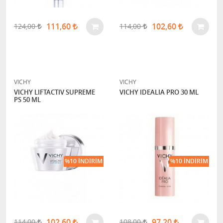
111,60
102,60
124,00
114,00
VICHY
VICHY
VICHY LIFTACTIV SUPREME
VICHY IDEALIA PRO 30 ML
PS 50 ML
%10 İNDIRIM
%10 İNDIRIM
102,60
97,20
114,00
108,00