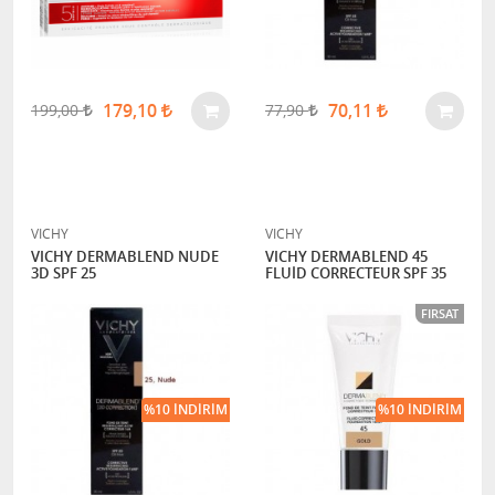
179,10
70,11
199,00
77,90
VICHY
VICHY
VICHY DERMABLEND NUDE
VICHY DERMABLEND 45
3D SPF 25
FLUİD CORRECTEUR SPF 35
FIRSAT
%10 İNDIRIM
%10 İNDIRIM