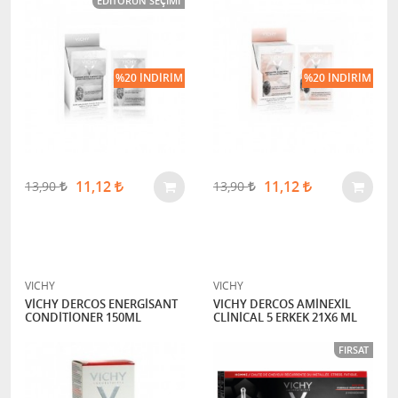
EDITÖRÜN SEÇIMI
%20 İNDIRIM
%20 İNDIRIM
11,12
11,12
13,90
13,90
VICHY
VICHY
VİCHY DERCOS ENERGİSANT
VICHY DERCOS AMİNEXİL
CONDİTİONER 150ML
CLİNİCAL 5 ERKEK 21X6 ML
FIRSAT