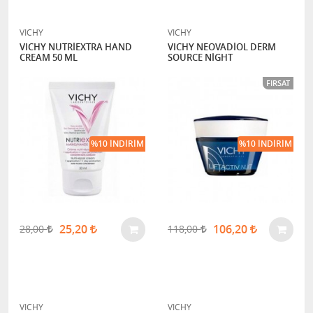
VICHY
VICHY
VICHY NUTRİEXTRA HAND
VICHY NEOVADİOL DERM
CREAM 50 ML
SOURCE NİGHT
FIRSAT
%10 İNDIRIM
%10 İNDIRIM
25,20
106,20
28,00
118,00
VICHY
VICHY