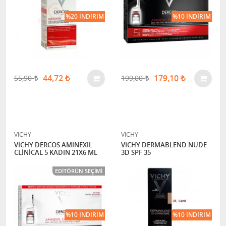
%20 İNDIRIM
%10 İNDIRIM
44,72
179,10
55,90
199,00
VICHY
VICHY
VICHY DERCOS AMİNEXİL
VICHY DERMABLEND NUDE
CLİNİCAL 5 KADIN 21X6 ML
3D SPF 35
EDITÖRÜN SEÇIMI
%10 İNDIRIM
%10 İNDIRIM