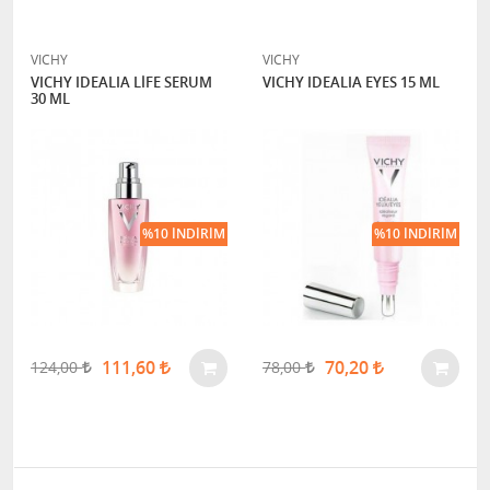
VICHY
VICHY
VICHY IDEALIA LİFE SERUM
VICHY IDEALIA EYES 15 ML
30 ML
%10 İNDIRIM
%10 İNDIRIM
111,60
70,20
124,00
78,00