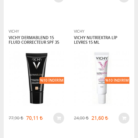
VICHY
VICHY
VICHY DERMABLEND 15
VICHY NUTRİEXTRA LİP
FLUİD CORRECTEUR SPF 35
LEVRES 15 ML
%10 İNDIRIM
%10 İNDIRIM
70,11
21,60
77,90
24,00