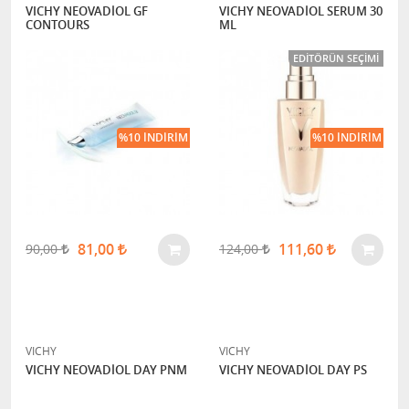
VICHY NEOVADİOL GF
VICHY NEOVADİOL SERUM 30
CONTOURS
ML
EDITÖRÜN SEÇIMI
%10 İNDIRIM
%10 İNDIRIM
81,00
111,60
90,00
124,00
VICHY
VICHY
VICHY NEOVADİOL DAY PNM
VICHY NEOVADİOL DAY PS