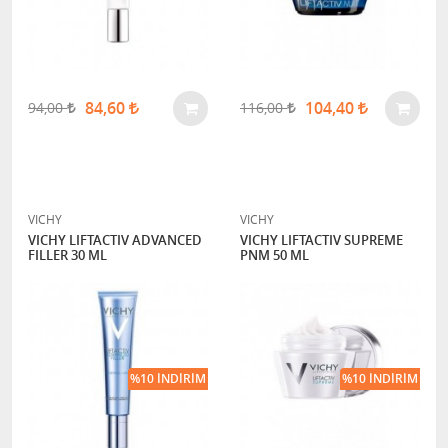
84,60
104,40
94,00
116,00
VICHY
VICHY
VICHY LIFTACTIV ADVANCED
VICHY LIFTACTIV SUPREME
FILLER 30 ML
PNM 50 ML
%10 İNDIRIM
%10 İNDIRIM