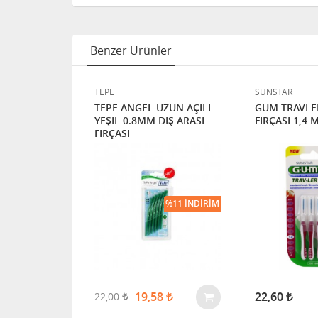
Benzer Ürünler
TEPE
SUNSTAR
CKS
TEPE ANGEL UZUN AÇILI
GUM TRAVLE
YÜZ FIRÇASI
YEŞİL 0.8MM DİŞ ARASI
FIRÇASI 1,4 
FIRÇASI
%11 İNDIRIM
19,58
22,60
22,00