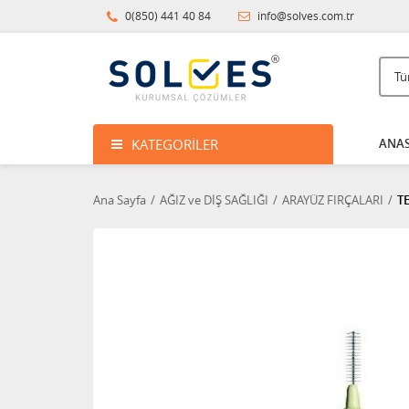
0(850) 441 40 84
info@solves.com.tr
KATEGORILER
ANAS
Ana Sayfa
AĞIZ ve DİŞ SAĞLIĞI
ARAYÜZ FIRÇALARI
T