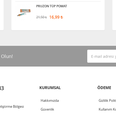
PRUZON TÜP POMAT
16,99
21,50
 Olun!
33
KURUMSAL
ÖDEME
Hakkımızda
Gizlilik Poli
iştirme Bölgesi
Güvenlik
Kullanım Ko