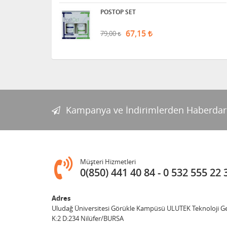
POSTOP SET
67,15
79,00
Kampanya ve İndirimlerden Haberdar
Müşteri Hizmetleri
0(850) 441 40 84
0 532 555 22 
Adres
Uludağ Üniversitesi Görükle Kampüsü ULUTEK Teknoloji Gel
K:2 D:234 Nilüfer/BURSA