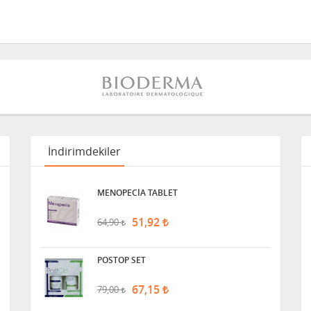
İndirimdekiler
MENOPECİA TABLET
51,92
64,90
POSTOP SET
67,15
79,00