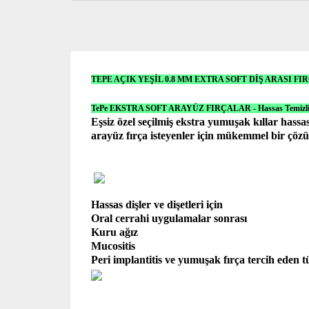
TEPE AÇIK YEŞİL 0.8 MM EXTRA SOFT DİŞ ARASI FI
TePe EKSTRA SOFT ARAYÜZ FIRÇALAR - Hassas Temizl
Eşsiz özel seçilmiş ekstra yumuşak kıllar hassas
arayüz fırça isteyenler için mükemmel bir çöz
Hassas dişler ve dişetleri için
Oral cerrahi uygulamalar sonrası
Kuru ağız
Mucositis
Peri implantitis ve yumuşak fırça tercih eden t