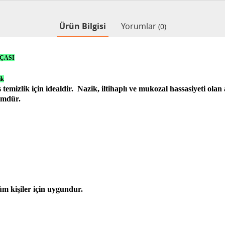
Ürün Bilgisi
Yorumlar
(0)
RÇASI
ik
 temizlik için idealdir. Nazik, iltihaplı ve mukozal hassasiyeti olan
ümdür.
üm kişiler için uygundur.