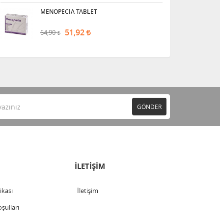
MENOPECİA TABLET
51,92
64,90
GÖNDER
İLETİŞİM
tikası
İletişim
şulları