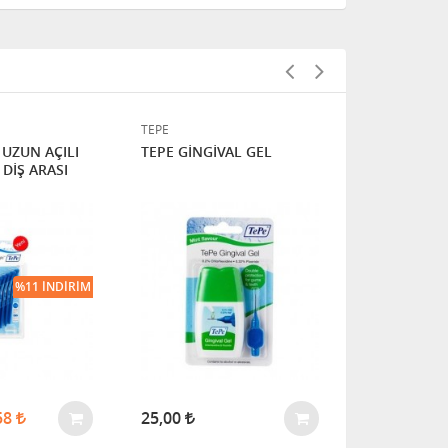
TEPE
TEPE
 UZUN AÇILI
TEPE GİNGİVAL GEL
TEPE MİNİ 
DİŞ ARASI
ÇATALLI DİŞ 
%11 İNDIRIM
58
25,00
15
17,00