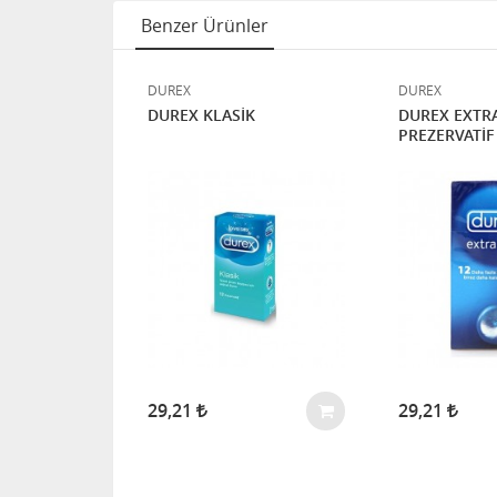
Benzer Ürünler
DUREX
DUREX
İF WİTH
DUREX KLASİK
DUREX EXTRA
3'LÜ PAKET
PREZERVATİF
%10 İNDIRIM
29,21
29,21