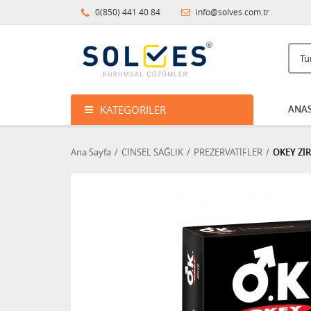
0(850) 441 40 84
info@solves.com.tr
KATEGORILER
ANAS
Ana Sayfa
CİNSEL SAĞLIK
PREZERVATİFLER
OKEY ZİR