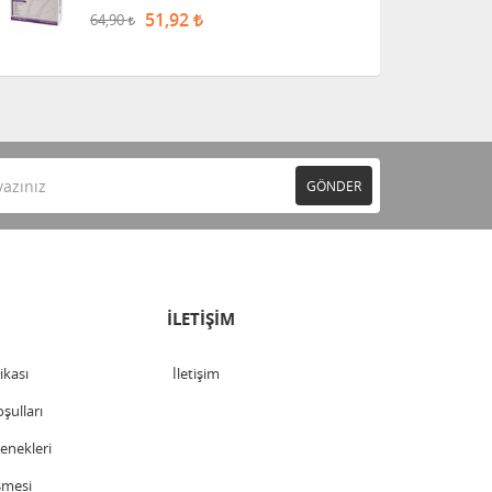
51,92
64,90
GÖNDER
İLETİŞİM
tikası
İletişim
şulları
nekleri
şmesi