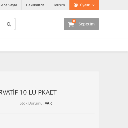
Ana Sayfa
Hakkımızda
İletişim
Üyelik
0
Sepetim
RVATİF 10 LU PKAET
Stok Durumu
VAR