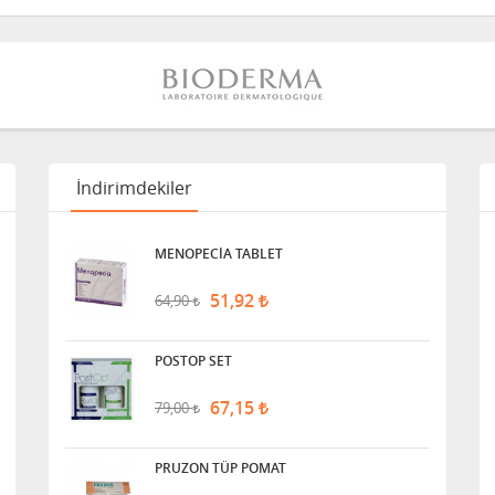
İndirimdekiler
MENOPECİA TABLET
51,92
64,90
POSTOP SET
67,15
79,00
PRUZON TÜP POMAT