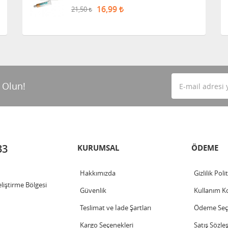
16,99
21,50
 Olun!
33
KURUMSAL
ÖDEME
Hakkımızda
Gizlilik Poli
iştirme Bölgesi
Güvenlik
Kullanım Ko
Teslimat ve İade Şartları
Ödeme Seçe
Kargo Seçenekleri
Satış Sözle