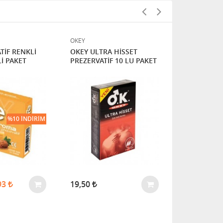
OKEY
OKEY
TİF RENKLİ
OKEY ULTRA HİSSET
OKEY RÖTAR
İ PAKET
PREZERVATİF 10 LU PAKET
10 LU PAKE
%10 İNDIRIM
93
19,50
19,50