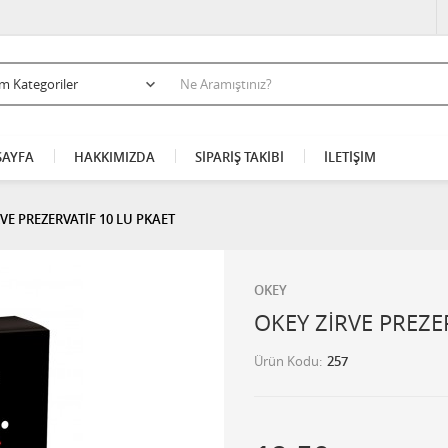
AYFA
HAKKIMIZDA
SİPARİŞ TAKİBİ
İLETİŞİM
VE PREZERVATİF 10 LU PKAET
OKEY
OKEY ZİRVE PREZE
Ürün Kodu
257