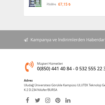
67,15
79,00
Kampanya ve İndirimlerden Haberdar
Müşteri Hizmetleri
0(850) 441 40 84
0 532 555 22 
Adres
Uludağ Üniversitesi Görükle Kampüsü ULUTEK Teknoloji Gel
K:2 D:234 Nilüfer/BURSA