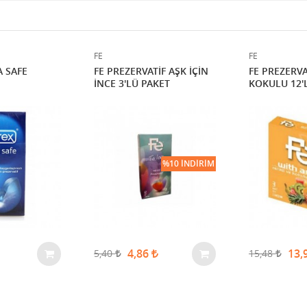
FE
FE
 SAFE
FE PREZERVATİF AŞK İÇİN
FE PREZERVA
İNCE 3'LÜ PAKET
KOKULU 12'L
%10 İNDIRIM
4,86
13,
5,40
15,48