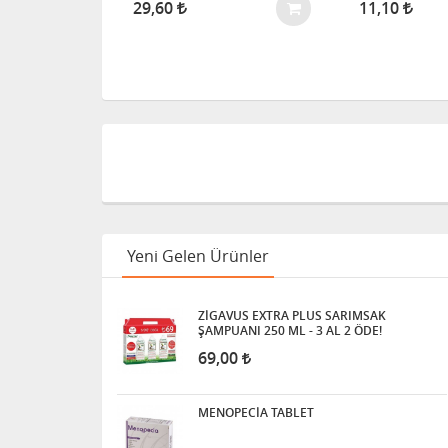
2
29,60
11,10
Yeni Gelen Ürünler
ZİGAVUS EXTRA PLUS SARIMSAK
ŞAMPUANI 250 ML - 3 AL 2 ÖDE!
69,00
MENOPECİA TABLET