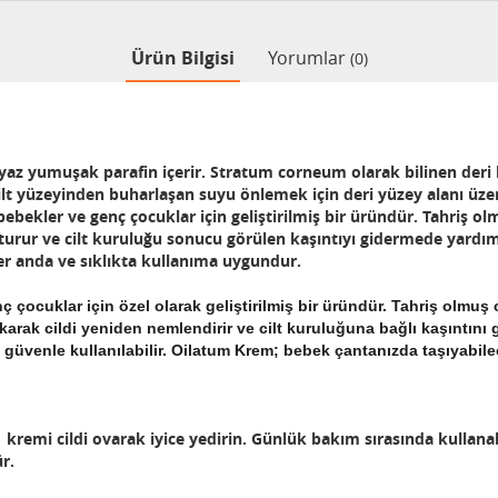
Ürün Bilgisi
Yorumlar
(0)
az yumuşak parafin içerir. Stratum corneum olarak bilinen deri h
ilt yüzeyinden buharlaşan suyu önlemek için deri yüzey alanı üze
ebekler ve genç çocuklar için geliştirilmiş bir üründür. Tahriş olmu
urur ve cilt kuruluğu sonucu görülen kaşıntıyı gidermede yardımcı
er anda ve sıklıkta kullanıma uygundur.
çocuklar için özel olarak geliştirilmiş bir üründür. Tahriş olmuş c
akarak cildi yeniden nemlendirir ve cilt kuruluğuna bağlı kaşıntını
 güvenle kullanılabilir. Oilatum Krem; bebek çantanızda taşıyabile
 kremi cildi ovarak iyice yedirin. Günlük bakım sırasında kullana
r.