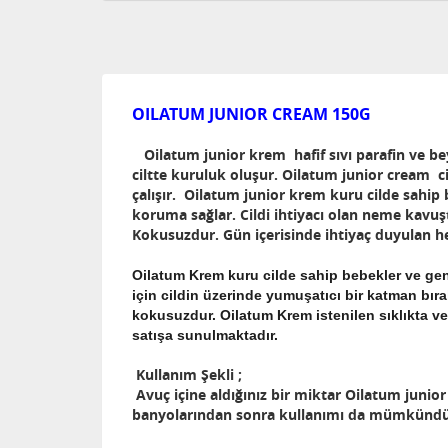
OILATUM JUNIOR CREAM 150G
Oilatum junior krem hafif sıvı parafin ve bey
ciltte kuruluk oluşur. Oilatum junior cream c
çalışır. Oilatum junior krem kuru cilde sahip b
koruma sağlar. Cildi ihtiyacı olan neme kavuşt
Kokusuzdur. Gün içerisinde ihtiyaç duyulan h
Oilatum Krem kuru cilde sahip bebekler ve genç 
için cildin üzerinde yumuşatıcı bir katman bır
kokusuzdur. Oilatum Krem istenilen sıklıkta ve
satışa sunulmaktadır.
Kullanım Şekli ;
Avuç içine aldığınız bir miktar Oilatum junior
banyolarından sonra kullanımı da mümkündü