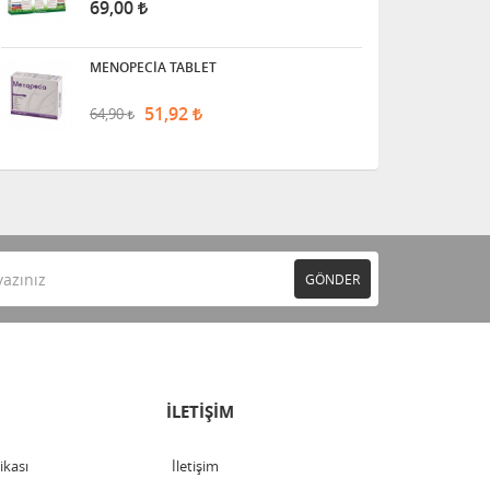
69,00
MENOPECİA TABLET
51,92
64,90
GÖNDER
İLETİŞİM
tikası
İletişim