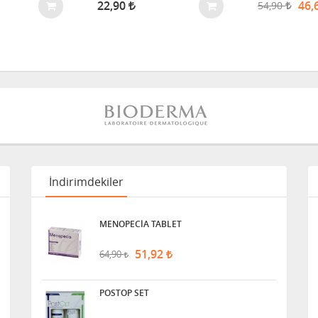
22,90
46,
54,90
İndirimdekiler
MENOPECİA TABLET
51,92
64,90
POSTOP SET