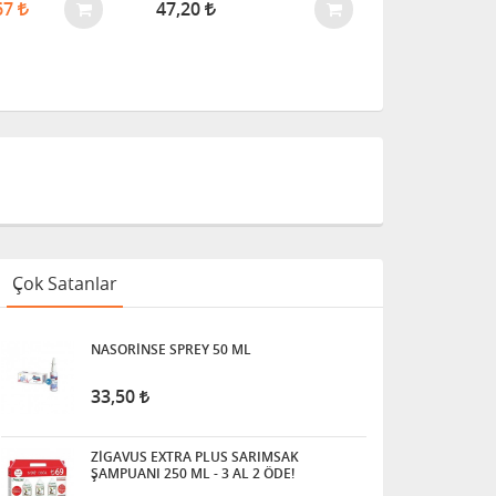
67
47,20
6,00
Çok Satanlar
NASORİNSE SPREY 50 ML
33,50
ZİGAVUS EXTRA PLUS SARIMSAK
ŞAMPUANI 250 ML - 3 AL 2 ÖDE!