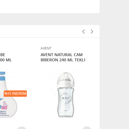
AVENT
BEBETEN
EBE
AVENT NATURAL CAM
BEBETEN BE
00 ML
BİBERON 240 ML TEKLİ
ÇOCUK TALK
%15 İNDIRIM