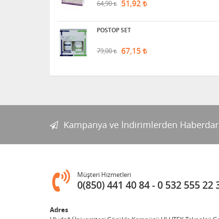
51,92
64,90
POSTOP SET
67,15
79,00
Kampanya ve İndirimlerden Haberdar
Müşteri Hizmetleri
0(850) 441 40 84
0 532 555 22 
Adres