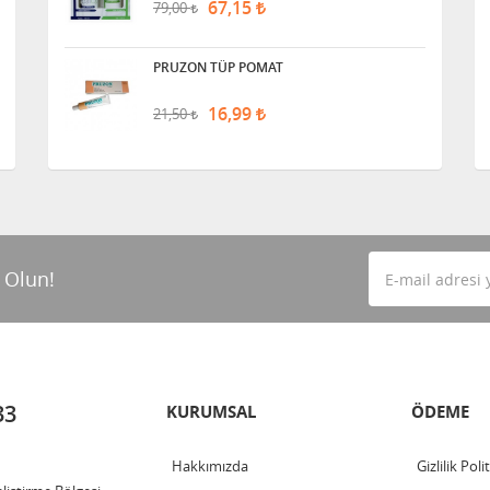
67,15
79,00
PRUZON TÜP POMAT
16,99
21,50
 Olun!
33
KURUMSAL
ÖDEME
Hakkımızda
Gizlilik Poli