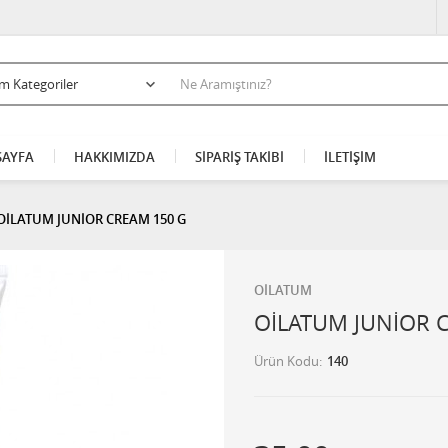
AYFA
HAKKIMIZDA
SİPARİŞ TAKİBİ
İLETİŞİM
OİLATUM JUNİOR CREAM 150 G
OİLATUM
OİLATUM JUNİOR 
Ürün Kodu
140