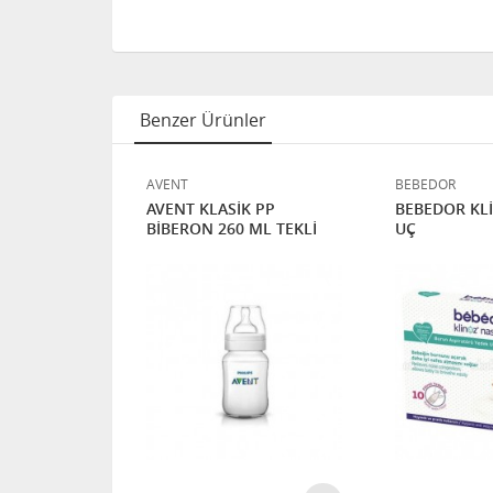
Benzer Ürünler
AVENT
BEBEDOR
BEK
AVENT KLASİK PP
BEBEDOR KL
50ML
BİBERON 260 ML TEKLİ
UÇ
%15 İNDIRIM