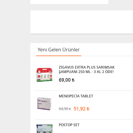
DERMOTTO SAÇ LOSYONU
29,00
21,75
SADBE ROLL-ON
Yeni Gelen Ürünler
69,50
54,91
ZİGAVUS EXTRA PLUS SARIMSAK
ŞAMPUANI 250 ML - 3 AL 2 ÖDE!
SAWPOO ŞAMPUAN
69,00
24,50
18,38
MENOPECİA TABLET
NASORİNSE SPREY 50 ML
51,92
64,90
33,50
POSTOP SET