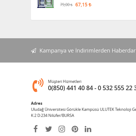
67,15
79,00
ZİGAVUS EXTRA PLUS
SARIMSAK ŞAMPUANI 250
ML - 3 AL 2 ÖDE!
69,00
MENOPECİA TABLET
Kampanya ve İndirimlerden Haberdar
64,90
51,92
POSTOP SET
Müşteri Hizmetleri
0(850) 441 40 84
0 532 555 22 
79,00
67,15
Adres
Uludağ Üniversitesi Görükle Kampüsü ULUTEK Teknoloji Gel
PRUZON TÜP POMAT
K:2 D:234 Nilüfer/BURSA
21,50
16,99