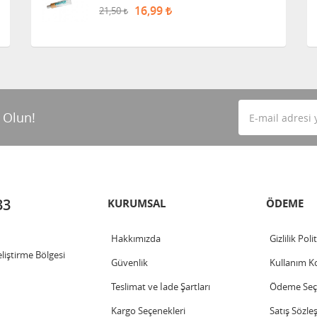
16,99
21,50
 Olun!
33
KURUMSAL
ÖDEME
Hakkımızda
Gizlilik Poli
iştirme Bölgesi
Güvenlik
Kullanım Ko
Teslimat ve İade Şartları
Ödeme Seçe
Kargo Seçenekleri
Satış Sözle