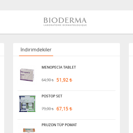
İndirimdekiler
MENOPECİA TABLET
51,92
64,90
POSTOP SET
67,15
79,00
PRUZON TÜP POMAT