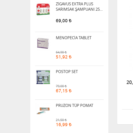
ZİGAVUS EXTRA PLUS
SARIMSAK ŞAMPUANI 250
ML - 3 AL 2 ÖDE!
69,00
MENOPECİA TABLET
64,90
51,92
POSTOP SET
20
79,00
67,15
PRUZON TÜP POMAT
21,50
16,99