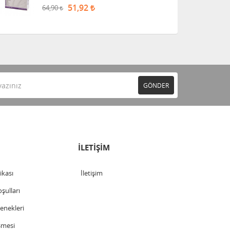
51,92
64,90
GÖNDER
İLETİŞİM
tikası
İletişim
şulları
nekleri
şmesi