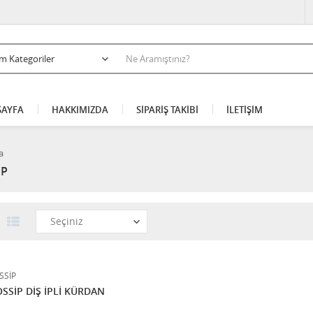
AYFA
HAKKIMIZDA
SİPARİŞ TAKİBİ
İLETİŞİM
a
İP
SSİP
SSİP DİŞ İPLİ KÜRDAN