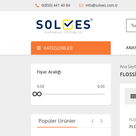
29,00
21,75
0(850) 441 40 84
info@solves.com.tr
SADBE ROLL-ON
69,50
54,91
KATEGORILER
ANAS
SAWPOO ŞAMPUAN
Ana Sayf
24,50
Fiyat Aralığı
18,38
FLOSS
6,00
6,00
NASORİNSE SPREY 50 ML
33,50
FLO
Popüler Ürünler
ZİGAVUS EXTRA PLUS
FLO
SARIMSAK ŞAMPUANI 250
ML - 3 AL 2 ÖDE!