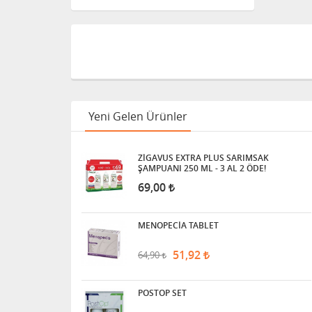
29,00
21,75
SADBE ROLL-ON
69,50
54,91
Yeni Gelen Ürünler
SAWPOO ŞAMPUAN
ZİGAVUS EXTRA PLUS SARIMSAK
ŞAMPUANI 250 ML - 3 AL 2 ÖDE!
24,50
18,38
69,00
NASORİNSE SPREY 50 ML
MENOPECİA TABLET
51,92
33,50
64,90
POSTOP SET
ZİGAVUS EXTRA PLUS
SARIMSAK ŞAMPUANI 250