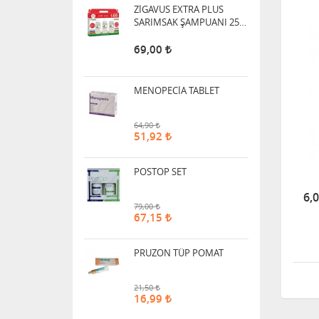
69,00
MENOPECİA TABLET
64,90
51,92
POSTOP SET
79,00
67,15
6,
PRUZON TÜP POMAT
21,50
16,99
DERMOTTO SAÇ LOSYONU