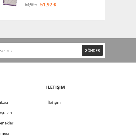
51,92
64,90
GÖNDER
İLETİŞİM
tikası
İletişim
şulları
nekleri
şmesi