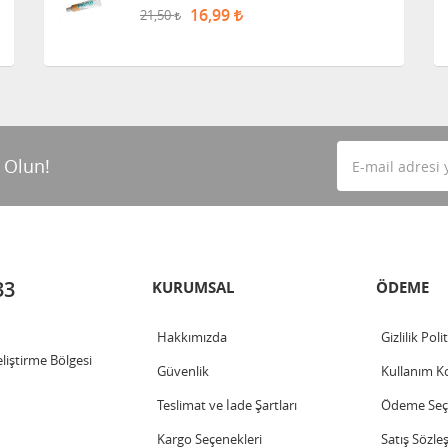
16,99
21,50
 Olun!
33
KURUMSAL
ÖDEME
Hakkımızda
Gizlilik Poli
iştirme Bölgesi
Güvenlik
Kullanım Ko
Teslimat ve İade Şartları
Ödeme Seçe
Kargo Seçenekleri
Satış Sözle