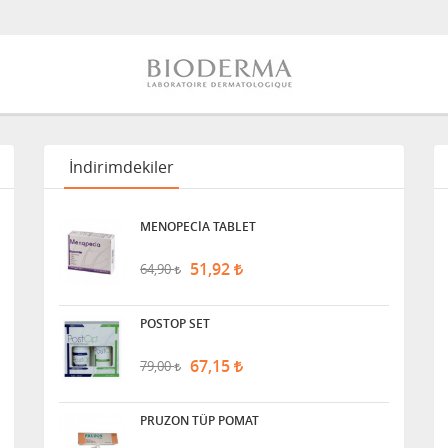
İndirimdekiler
MENOPECİA TABLET
51,92
64,90
POSTOP SET
67,15
79,00
PRUZON TÜP POMAT