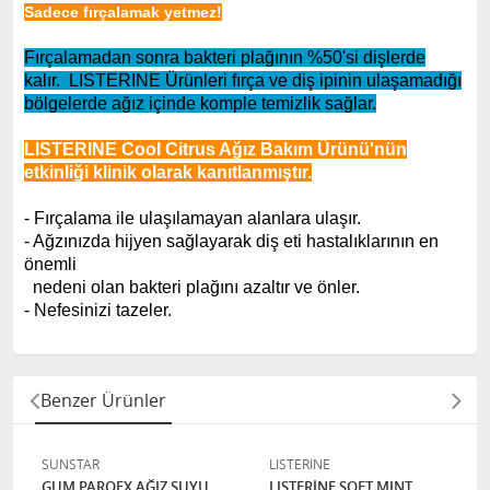
Sadece fırçalamak yetmez!
Fırçalamadan sonra bakteri plağının %50'si dişlerde
kalır.
LISTERINE
Ürünleri fırça ve diş ipinin ulaşamadığı
bölgelerde ağız içinde komple temizlik sağlar.
LISTERINE
Cool Citrus Ağız Bakım Ürünü'nün
etkinliği klinik olarak kanıtlanmıştır.
ştır:
- Fırçalama ile ulaşılamayan alanlara ulaşır.
- Ağzınızda hijyen sağlayarak diş eti hastalıklarının en
önemli
nedeni olan bakteri plağını azaltır ve önler.
- Nefesinizi tazeler.
Benzer Ürünler
SUNSTAR
LISTERINE
GUM PAROEX AĞIZ SUYU
LISTERİNE SOFT MINT