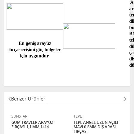
A
ar
te
di
b
Bü
te
En geniş arayüz
dü
fırçası
erişimi güç bölgeler
ça
için uygundur.
di
dü
Benzer Ürünler
SUNSTAR
TEPE
GUM TRAVLER ARAYÜZ
TEPE ANGEL UZUN AÇILI
FIRÇASI 1,1 MM 1414
MAVİ 0.6MM DİŞ ARASI
FIRÇASI