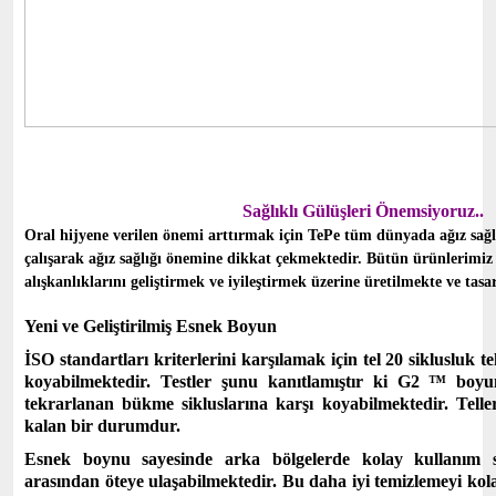
Sağlıklı Gülüşleri Önemsiyoruz..
Oral hijyene verilen önemi arttırmak için TePe tüm dünyada ağız sağlı
çalışarak ağız sağlığı önemine dikkat çekmektedir. Bütün ürünlerimiz
alışkanlıklarını geliştirmek ve iyileştirmek üzerine üretilmekte ve tas
Yeni ve Geliştirilmiş Esnek Boyun
İSO standartları kriterlerini karşılamak için tel 20 siklusluk
koyabilmektedir. Testler şunu kanıtlamıştır ki
G2 ™ boyunl
tekrarlanan bükme sikluslarına karşı koyabilmektedir. Teller
kalan bir durumdur.
Esnek boynu sayesinde arka bölgelerde kolay kullanım sa
arasından öteye ulaşabilmektedir. Bu daha iyi temizlemeyi kolay