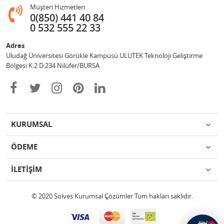
Müşteri Hizmetleri
0(850) 441 40 84
0 532 555 22 33
Adres
Uludağ Üniversitesi Görükle Kampüsü ULUTEK Teknoloji Geliştirme
Bölgesi K:2 D:234 Nilüfer/BURSA
KURUMSAL
ÖDEME
İLETİŞİM
© 2020 Solves Kurumsal Çözümler Tüm hakları saklıdır.