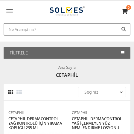
0
FILTRELE
Ana Sayfa
CETAPHİL
CETAPHİL
CETAPHİL
CETAPHİL DERMACONTROL
CETAPHİL DERMACONTROL
YAĞ KONTROLÜ İÇİN YIKAMA
YAĞ İÇERMEYEN YÜZ
KÖPÜĞÜ 235 ML
NEMLENDİRME LOSYONU
118 ML