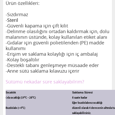
Ürün özellikleri:
-Sızdırmaz
-
Steril
-Güvenli kapama için çift kilit
-Delinme olasılığını ortadan kaldırmak için, dolu
malanının üstünde, kolay kullanılan etiket alanı
-Gıdalar için güvenli polietilenden (PE) madde
kullanımı
-Erişim ve saklama kolaylığı için iç ambalaj
-Kolay boşaltılır
-Destekli tabanı genleşmeye müsaade eder
-Anne sütü saklama kılavuzu içerir
Sütümü nekadar süre saklayabilrim?
Sıcaklık
Saklama Süresi
O
da sıcaklığı (19°C – 26°C)
6 saate kadar
Eğer buzdolabınız sıcaklığı
Buzdolabı (< 4°C)
düzenli olarak 4 derecenin altında t
saklayabilirsiniz.