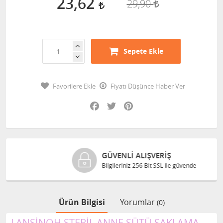
23,62
29,90
Sepete Ekle
Favorilere Ekle
Fiyatı Düşünce Haber Ver
Facebook
Twitter
Pinterest
GÜVENLI ALIŞVERIŞ
Bilgileriniz 256 Bit SSL ile güvende
Ürün Bilgisi
Yorumlar
(0)
LANSİNOH STERİL ANNE SÜTÜ SAKLAMA