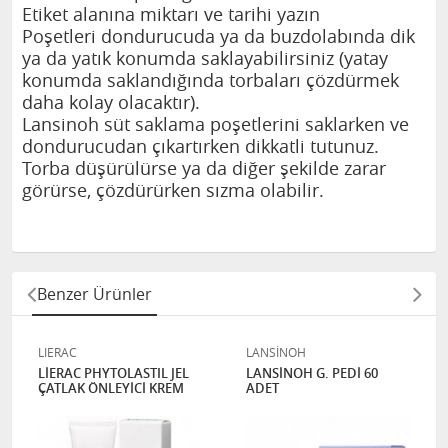
Etiket alanına miktarı ve tarihi yazın
Poşetleri dondurucuda ya da buzdolabında dik
ya da yatık konumda saklayabilirsiniz (yatay
konumda saklandığında torbaları çözdürmek
daha kolay olacaktır).
Lansinoh süt saklama poşetlerini saklarken ve
dondurucudan çıkartırken dikkatli tutunuz.
Torba düşürülürse ya da diğer şekilde zarar
görürse, çözdürürken sızma olabilir.
Benzer Ürünler
LIERAC
LANSİNOH
LİERAC PHYTOLASTIL JEL
LANSİNOH G. PEDİ 60
ÇATLAK ÖNLEYİCİ KREM
ADET