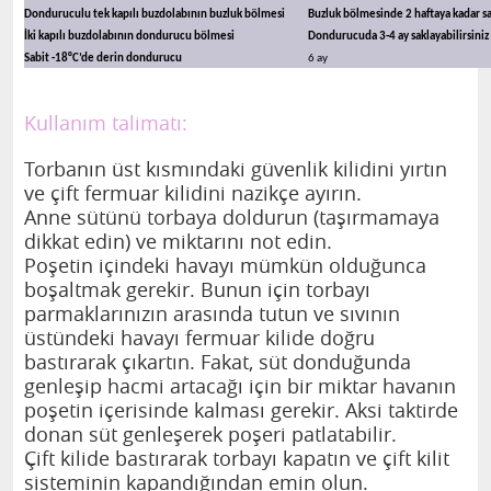
Donduruculu tek kapılı buzdolabının buzluk bölmesi
Buzluk bölmesinde 2 haftaya kadar sak
İki kapılı buzdolabının dondurucu bölmesi
Dondurucuda 3-4 ay saklayabilirsiniz
Sabit -18°C’de derin dondurucu
6 ay
Kullanım talimatı:
Torbanın üst kısmındaki güvenlik kilidini yırtın
ve çift fermuar kilidini nazikçe ayırın.
Anne sütünü torbaya doldurun (taşırmamaya
dikkat edin) ve miktarını not edin.
Poşetin içindeki havayı mümkün olduğunca
boşaltmak gerekir. Bunun için torbayı
parmaklarınızın arasında tutun ve sıvının
üstündeki havayı fermuar kilide doğru
bastırarak çıkartın. Fakat, süt donduğunda
genleşip hacmi artacağı için bir miktar havanın
poşetin içerisinde kalması gerekir. Aksi taktirde
donan süt genleşerek poşeri patlatabilir.
Çift kilide bastırarak torbayı kapatın ve çift kilit
sisteminin kapandığından emin olun.