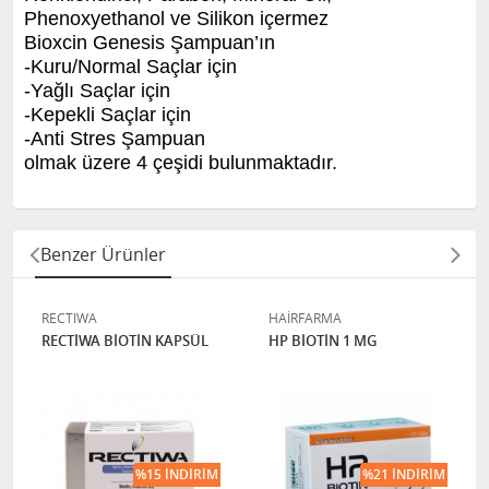
Phenoxyethanol ve Silikon içermez
Bioxcin Genesis Şampuan’ın
-Kuru/Normal Saçlar için
-Yağlı Saçlar için
-Kepekli Saçlar için
-Anti Stres Şampuan
olmak üzere 4 çeşidi bulunmaktadır.
Benzer Ürünler
RECTIWA
HAİRFARMA
RECTİWA BİOTİN KAPSÜL
HP BİOTİN 1 MG
%15 İNDIRIM
%21 İNDIRIM